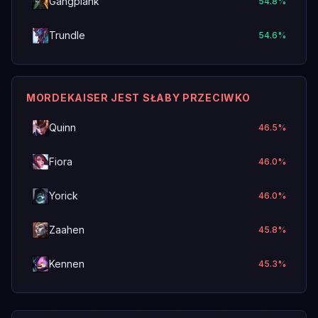
Gangplank
54.8
%
Trundle
54.6
%
MORDEKAISER JEST SŁABY PRZECIWKO
Quinn
46.5
%
Fiora
46.0
%
Yorick
46.0
%
Zaahen
45.8
%
Kennen
45.3
%