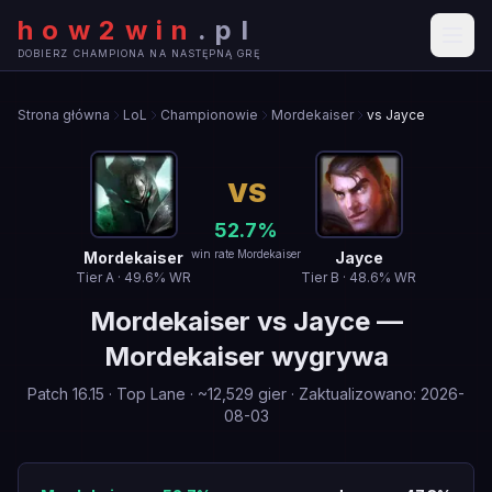
how2win
.
pl
DOBIERZ CHAMPIONA NA NASTĘPNĄ GRĘ
Strona główna
LoL
Championowie
Mordekaiser
vs Jayce
VS
52.7
%
win rate Mordekaiser
Mordekaiser
Jayce
Tier
A
·
49.6
% WR
Tier
B
·
48.6
% WR
Mordekaiser
vs
Jayce
—
Mordekaiser wygrywa
Patch
16.15
·
Top Lane
· ~
12,529
gier
·
Zaktualizowano
:
2026-
08-03