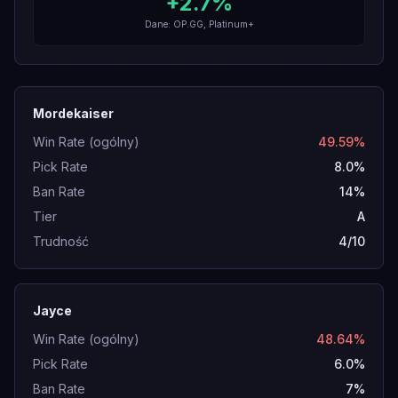
+
2.7
%
Dane: OP.GG, Platinum+
Mordekaiser
Win Rate (ogólny)
49.59%
Pick Rate
8.0%
Ban Rate
14%
Tier
A
Trudność
4/10
Jayce
Win Rate (ogólny)
48.64%
Pick Rate
6.0%
Ban Rate
7%