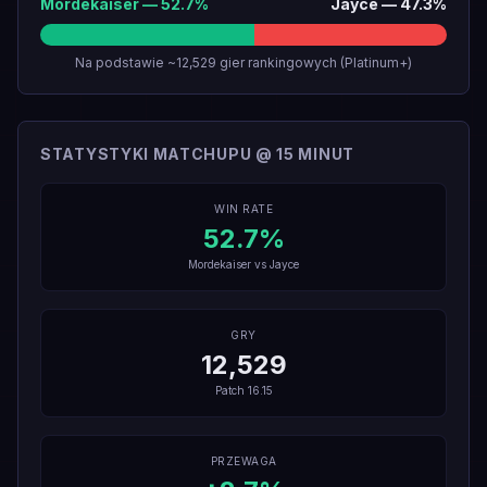
Mordekaiser
—
52.7
%
Jayce
—
47.3
%
Na podstawie ~12,529 gier rankingowych (Platinum+)
STATYSTYKI MATCHUPU @ 15 MINUT
WIN RATE
52.7
%
Mordekaiser
vs
Jayce
GRY
12,529
Patch
16.15
PRZEWAGA