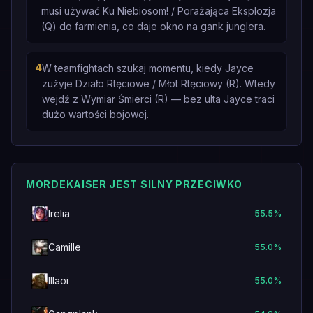
musi używać Ku Niebiosom! / Porażająca Eksplozja
(Q) do farmienia, co daje okno na gank junglera.
4
W teamfightach szukaj momentu, kiedy Jayce
zużyje Działo Rtęciowe / Młot Rtęciowy (R). Wtedy
wejdź z Wymiar Śmierci (R) — bez ulta Jayce traci
dużo wartości bojowej.
MORDEKAISER JEST SILNY PRZECIWKO
Irelia
55.5
%
Camille
55.0
%
Illaoi
55.0
%