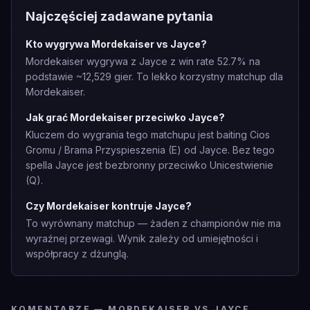
Najczęściej zadawane pytania
Kto wygrywa Mordekaiser vs Jayce?
Mordekaiser wygrywa z Jayce z win rate 52.7% na
podstawie ~12,529 gier. To lekko korzystny matchup dla
Mordekaiser.
Jak grać Mordekaiser przeciwko Jayce?
Kluczem do wygrania tego matchupu jest baiting Cios
Gromu / Brama Przyspieszenia (E) od Jayce. Bez tego
spella Jayce jest bezbronny przeciwko Unicestwienie
(Q).
Czy Mordekaiser kontruje Jayce?
To wyrównany matchup — żaden z championów nie ma
wyraźnej przewagi. Wynik zależy od umiejętności i
współpracy z dżunglą.
KOMENTARZE — MORDEKAISER VS JAYCE