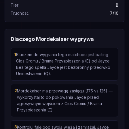
Tier
B
Trudność
7/10
Dlaczego Mordekaiser wygrywa
1
Kluczem do wygrania tego matchupu jest baiting
Cios Gromu / Brama Przyspieszenia (E) od Jayce.
Bez tego spella Jayce jest bezbronny przeciwko
Unicestwienie (Q).
2
Mordekaiser ma przewagę zasięgu (175 vs 125) —
wykorzystaj to do pokowania Jayce przed
agresywnym wejściem z Cios Gromu / Brama
Przyspieszenia (E).
3
Kontroluj falę pod swoją wieżą i zamrażaj. Jayce