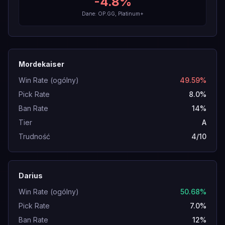
-4.8
%
Dane: OP.GG, Platinum+
Mordekaiser
Win Rate (ogólny)
49.59%
Pick Rate
8.0%
Ban Rate
14%
Tier
A
Trudność
4/10
Darius
Win Rate (ogólny)
50.68%
Pick Rate
7.0%
Ban Rate
12%