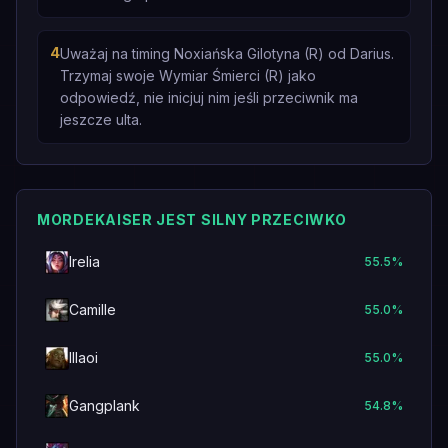
4
Uważaj na timing Noxiańska Gilotyna (R) od Darius.
Trzymaj swoje Wymiar Śmierci (R) jako
odpowiedź, nie inicjuj nim jeśli przeciwnik ma
jeszcze ulta.
MORDEKAISER JEST SILNY PRZECIWKO
Irelia
55.5
%
Camille
55.0
%
Illaoi
55.0
%
Gangplank
54.8
%