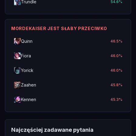
Trundle
54.6
%
MORDEKAISER JEST SŁABY PRZECIWKO
Quinn
46.5
%
Fiora
46.0
%
Yorick
46.0
%
Zaahen
45.8
%
Kennen
45.3
%
Najczęściej zadawane pytania