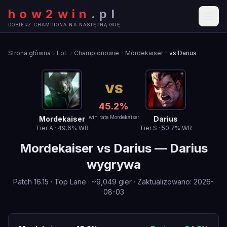
how2win
.
pl
DOBIERZ CHAMPIONA NA NASTĘPNĄ GRĘ
Strona główna
LoL
Championowie
Mordekaiser
vs Darius
VS
45.2
%
win rate Mordekaiser
Mordekaiser
Darius
Tier
A
·
49.6
% WR
Tier
S
·
50.7
% WR
Mordekaiser
vs
Darius
—
Darius
wygrywa
Patch
16.15
·
Top Lane
· ~
9,049
gier
·
Zaktualizowano
:
2026-
08-03