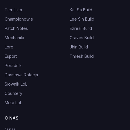
Tier Lista
Kai'Sa Build
Championowie
Lee Sin Build
Patch Notes
Ezreal Build
Mechaniki
Graves Build
Lore
Jhin Build
Esport
Thresh Build
Poradniki
Darmowa Rotacja
Słownik LoL
Countery
Meta LoL
O NAS
O nas