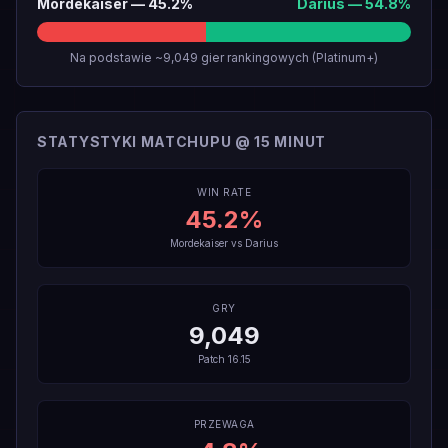
Mordekaiser
—
45.2
%
Darius
—
54.8
%
Na podstawie ~9,049 gier rankingowych (Platinum+)
STATYSTYKI MATCHUPU @ 15 MINUT
WIN RATE
45.2
%
Mordekaiser
vs
Darius
GRY
9,049
Patch
16.15
PRZEWAGA