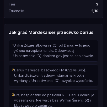
Tier
S
Trudność
2/10
Jak grać Mordekaiser przeciwko Darius
1
Unikaj Zdziesiątkowanie (Q) od Darius — to jego
główne narzędzie handlu. Odpowiadaj
Unicestwienie (Q) dopiero gdy jest na cooldownie.
2
Darius ma więcej bazowego HP (652 vs 645).
Unikaj dłuższych tradeów i stawiaj na krótkie
wymiany z Unicestwienie (Q) i szybkie wycofanie.
3
Graj bezpiecznie do poziomu 6 — Darius dominuje
wczesną grę. Nie walcz bez Wymiar Śmierci (R) i
kluczowego przedmiotu.