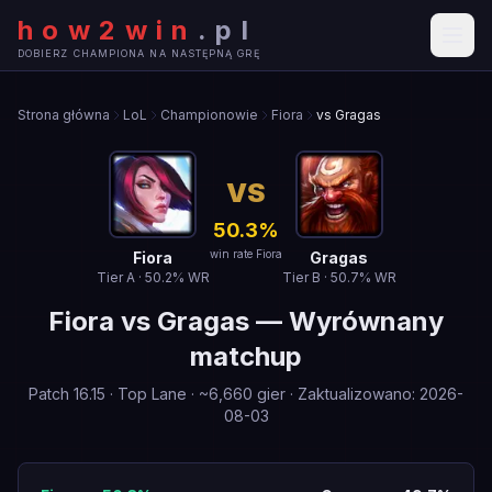
how2win
.
pl
DOBIERZ CHAMPIONA NA NASTĘPNĄ GRĘ
Strona główna
LoL
Championowie
Fiora
vs Gragas
VS
50.3
%
win rate Fiora
Fiora
Gragas
Tier
A
·
50.2
% WR
Tier
B
·
50.7
% WR
Fiora
vs
Gragas
—
Wyrównany
matchup
Patch
16.15
·
Top Lane
· ~
6,660
gier
·
Zaktualizowano
:
2026-
08-03