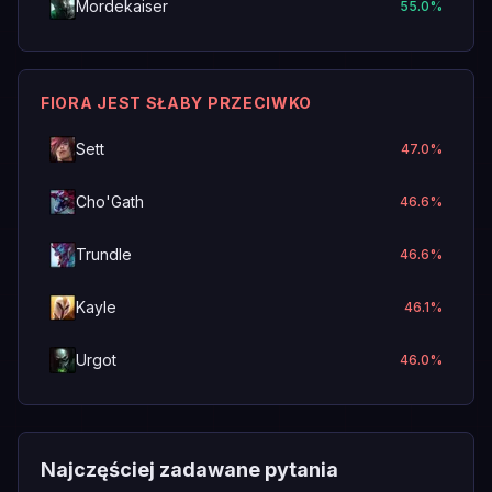
Mordekaiser
55.0
%
FIORA JEST SŁABY PRZECIWKO
Sett
47.0
%
Cho'Gath
46.6
%
Trundle
46.6
%
Kayle
46.1
%
Urgot
46.0
%
Najczęściej zadawane pytania