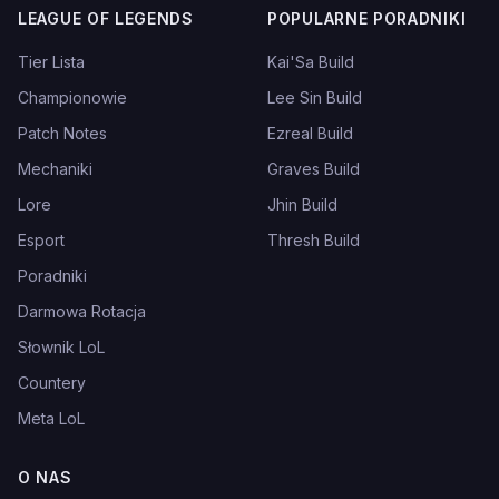
LEAGUE OF LEGENDS
POPULARNE PORADNIKI
Tier Lista
Kai'Sa Build
Championowie
Lee Sin Build
Patch Notes
Ezreal Build
Mechaniki
Graves Build
Lore
Jhin Build
Esport
Thresh Build
Poradniki
Darmowa Rotacja
Słownik LoL
Countery
Meta LoL
O NAS