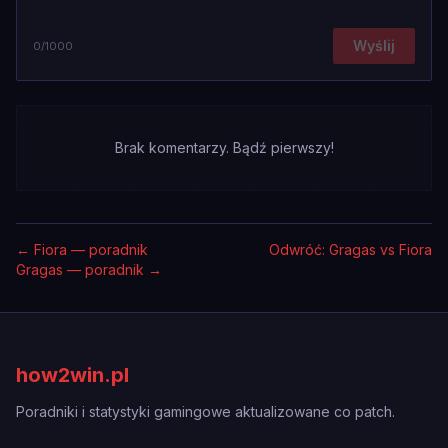
Wyślij
0
/1000
Brak komentarzy. Bądź pierwszy!
←
Fiora — poradnik
Odwróć: Gragas vs Fiora
Gragas — poradnik
→
how2win.pl
Poradniki i statystyki gamingowe aktualizowane co patch.