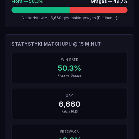
Fiora
—
50.3
%
Gragas
—
49.7
%
Na podstawie ~6,660 gier rankingowych (Platinum+)
STATYSTYKI MATCHUPU @ 15 MINUT
WIN RATE
50.3
%
Fiora
vs
Gragas
GRY
6,660
Patch
16.15
PRZEWAGA