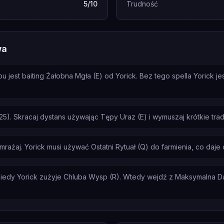
5/10
Trudność
wa
jest baiting Żałobna Mgła (E) od Yorick. Bez tego spella Yorick je
125). Skracaj dystans używając Tępy Uraz (E) i wymuszaj krótkie tr
amrażaj. Yorick musi używać Ostatni Rytuał (Q) do farmienia, co daje
iedy Yorick zużyje Chluba Wysp (R). Wtedy wejdź z Maksymalna Daw