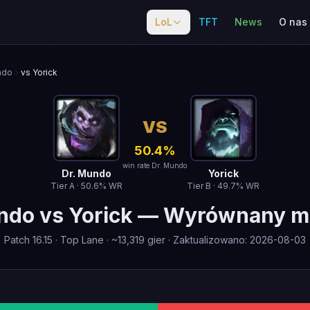
LoL
TFT
News
O nas
ndo
vs Yorick
VS
50.4
%
win rate Dr. Mundo
Dr. Mundo
Yorick
Tier
A
·
50.6
% WR
Tier
B
·
49.7
% WR
ndo
vs
Yorick
—
Wyrównany m
Patch
16.15
·
Top Lane
· ~
13,319
gier
·
Zaktualizowano
:
2026-08-03