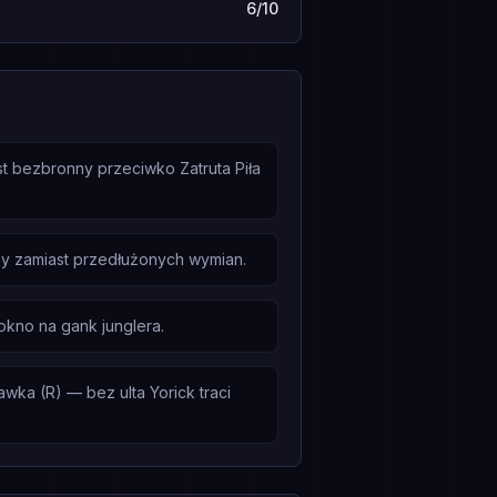
6/10
st bezbronny przeciwko Zatruta Piła
ady zamiast przedłużonych wymian.
 okno na gank junglera.
ka (R) — bez ulta Yorick traci