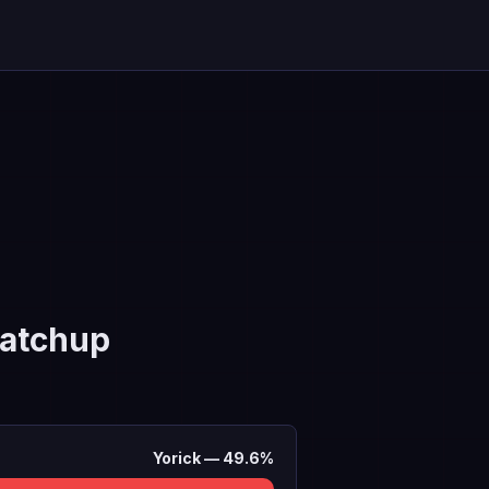
atchup
Yorick
—
49.6
%