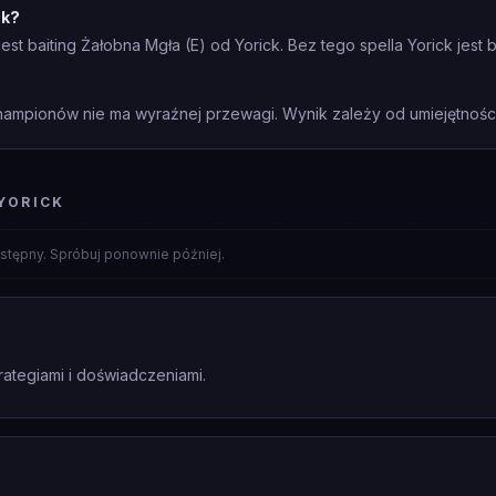
ck?
t baiting Żałobna Mgła (E) od Yorick. Bez tego spella Yorick jest 
mpionów nie ma wyraźnej przewagi. Wynik zależy od umiejętności 
YORICK
stępny. Spróbuj ponownie później.
rategiami i doświadczeniami.