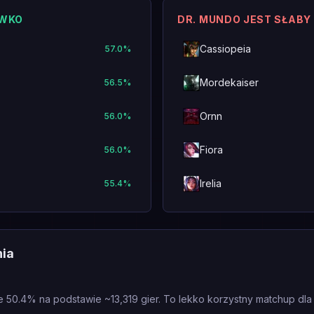
IWKO
DR. MUNDO JEST SŁABY
Cassiopeia
57.0
%
Mordekaiser
56.5
%
Ornn
56.0
%
Fiora
56.0
%
Irelia
55.4
%
nia
e 50.4% na podstawie ~13,319 gier. To lekko korzystny matchup dla