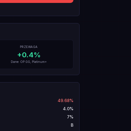
PRZEWAGA
+
0.4
%
Dane: OP.GG, Platinum+
49.68%
4.0%
7%
B