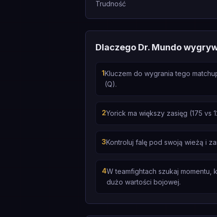
Trudność
Dlaczego Dr. Mundo wygry
1
Kluczem do wygrania tego matchupu 
(Q).
2
Yorick ma większy zasięg (175 vs 
3
Kontroluj falę pod swoją wieżą i z
4
W teamfightach szukaj momentu, k
dużo wartości bojowej.