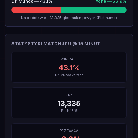
Dr. Mundo
—
43.1
%
Yone
—
56.9
%
Na podstawie ~13,335 gier rankingowych (Platinum+)
STATYSTYKI MATCHUPU @ 15 MINUT
WIN RATE
43.1
%
Dr. Mundo
vs
Yone
GRY
13,335
Patch
16.15
PRZEWAGA