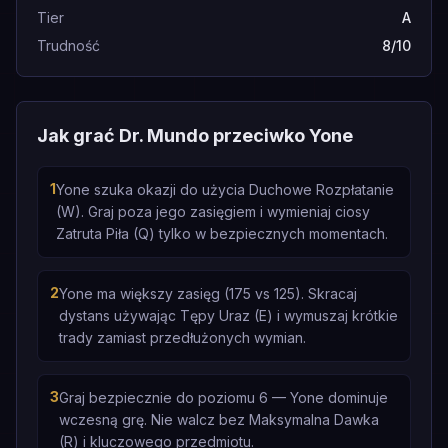
Tier
A
Trudność
8/10
Jak grać Dr. Mundo przeciwko Yone
1
Yone szuka okazji do użycia Duchowe Rozpłatanie
(W). Graj poza jego zasięgiem i wymieniaj ciosy
Zatruta Piła (Q) tylko w bezpiecznych momentach.
2
Yone ma większy zasięg (175 vs 125). Skracaj
dystans używając Tępy Uraz (E) i wymuszaj krótkie
trady zamiast przedłużonych wymian.
3
Graj bezpiecznie do poziomu 6 — Yone dominuje
wczesną grę. Nie walcz bez Maksymalna Dawka
(R) i kluczowego przedmiotu.