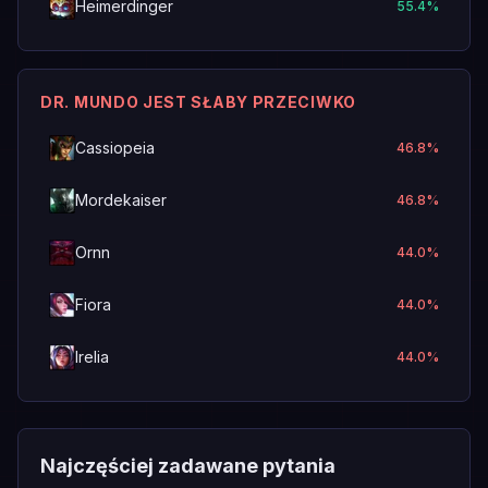
Heimerdinger
55.4
%
DR. MUNDO JEST SŁABY PRZECIWKO
Cassiopeia
46.8
%
Mordekaiser
46.8
%
Ornn
44.0
%
Fiora
44.0
%
Irelia
44.0
%
Najczęściej zadawane pytania