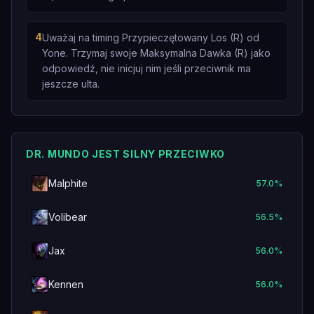
4
Uważaj na timing Przypieczętowany Los (R) od
Yone. Trzymaj swoje Maksymalna Dawka (R) jako
odpowiedź, nie inicjuj nim jeśli przeciwnik ma
jeszcze ulta.
DR. MUNDO JEST SILNY PRZECIWKO
Malphite
57.0
%
Volibear
56.5
%
Jax
56.0
%
Kennen
56.0
%