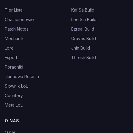
Tier Lista
Kai'Sa Build
Championowie
Lee Sin Build
Patch Notes
Ezreal Build
Mechaniki
Graves Build
Lore
Jhin Build
Esport
Thresh Build
Poradniki
Darmowa Rotacja
Słownik LoL
Countery
Meta LoL
O NAS
O nas