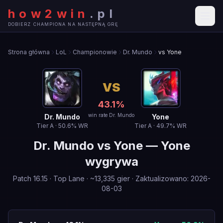
how2win
.
pl
DOBIERZ CHAMPIONA NA NASTĘPNĄ GRĘ
Strona główna
LoL
Championowie
Dr. Mundo
vs Yone
VS
43.1
%
win rate Dr. Mundo
Dr. Mundo
Yone
Tier
A
·
50.6
% WR
Tier
A
·
49.7
% WR
Dr. Mundo
vs
Yone
—
Yone
wygrywa
Patch
16.15
·
Top Lane
· ~
13,335
gier
·
Zaktualizowano
:
2026-
08-03