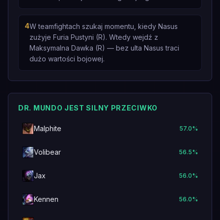
4
W teamfightach szukaj momentu, kiedy Nasus
zużyje Furia Pustyni (R). Wtedy wejdź z
Maksymalna Dawka (R) — bez ulta Nasus traci
dużo wartości bojowej.
DR. MUNDO JEST SILNY PRZECIWKO
Malphite
57.0
%
Volibear
56.5
%
Jax
56.0
%
Kennen
56.0
%