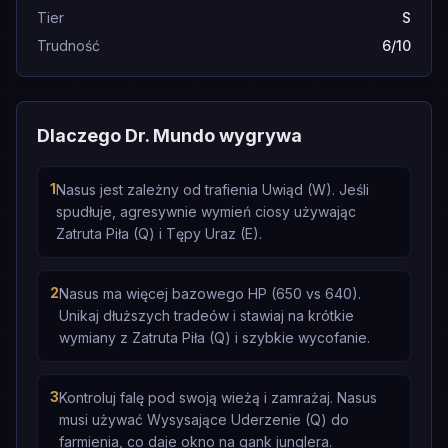
Tier
S
Trudność
6/10
Dlaczego Dr. Mundo wygrywa
1
Nasus jest zależny od trafienia Uwiąd (W). Jeśli
spudłuje, agresywnie wymień ciosy używając
Zatruta Piła (Q) i Tępy Uraz (E).
2
Nasus ma więcej bazowego HP (650 vs 640).
Unikaj dłuższych tradeów i stawiaj na krótkie
wymiany z Zatruta Piła (Q) i szybkie wycofanie.
3
Kontroluj falę pod swoją wieżą i zamrażaj. Nasus
musi używać Wysysające Uderzenie (Q) do
farmienia, co daje okno na gank junglera.