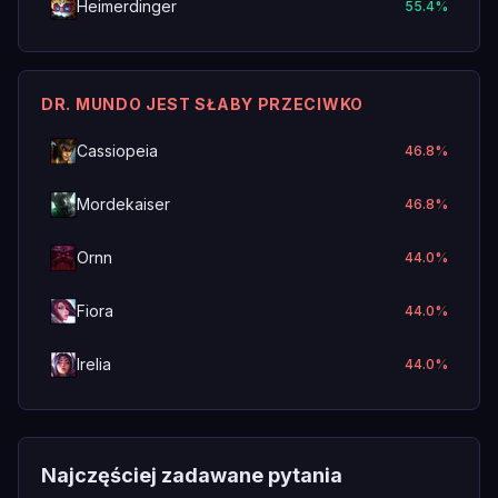
Heimerdinger
55.4
%
DR. MUNDO JEST SŁABY PRZECIWKO
Cassiopeia
46.8
%
Mordekaiser
46.8
%
Ornn
44.0
%
Fiora
44.0
%
Irelia
44.0
%
Najczęściej zadawane pytania