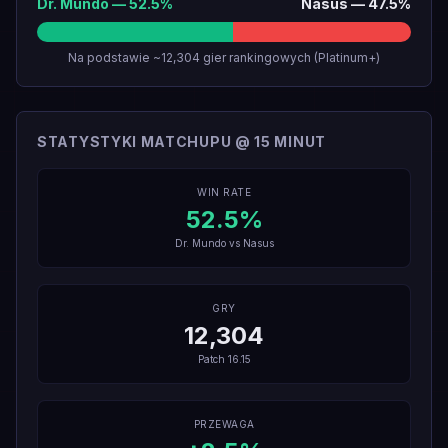
Dr. Mundo
—
52.5
%
Nasus
—
47.5
%
Na podstawie ~12,304 gier rankingowych (Platinum+)
STATYSTYKI MATCHUPU @ 15 MINUT
WIN RATE
52.5
%
Dr. Mundo
vs
Nasus
GRY
12,304
Patch
16.15
PRZEWAGA