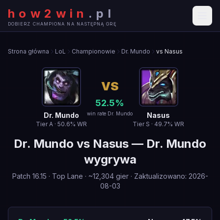
how2win
.
pl
DOBIERZ CHAMPIONA NA NASTĘPNĄ GRĘ
Strona główna
LoL
Championowie
Dr. Mundo
vs Nasus
VS
52.5
%
win rate Dr. Mundo
Dr. Mundo
Nasus
Tier
A
·
50.6
% WR
Tier
S
·
49.7
% WR
Dr. Mundo
vs
Nasus
—
Dr. Mundo
wygrywa
Patch
16.15
·
Top Lane
· ~
12,304
gier
·
Zaktualizowano
:
2026-
08-03