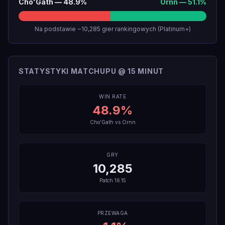
Cho'Gath
—
48.9
%
Ornn
—
51.1
%
Na podstawie ~10,285 gier rankingowych (Platinum+)
STATYSTYKI MATCHUPU @ 15 MINUT
WIN RATE
48.9
%
Cho'Gath
vs
Ornn
GRY
10,285
Patch
16.15
PRZEWAGA