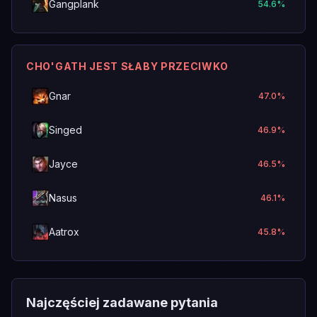
Gangplank
54.6
%
CHO'GATH JEST SŁABY PRZECIWKO
Gnar
47.0
%
Singed
46.9
%
Jayce
46.5
%
Nasus
46.1
%
Aatrox
45.8
%
Najczęściej zadawane pytania