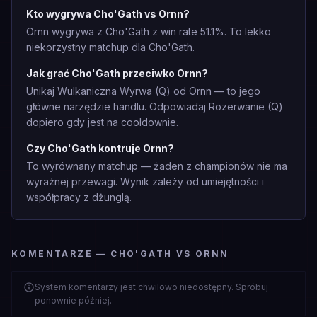
Kto wygrywa Cho'Gath vs Ornn?
Ornn wygrywa z Cho'Gath z win rate 51.1%. To lekko
niekorzystny matchup dla Cho'Gath.
Jak grać Cho'Gath przeciwko Ornn?
Unikaj Wulkaniczna Wyrwa (Q) od Ornn — to jego
główne narzędzie handlu. Odpowiadaj Rozerwanie (Q)
dopiero gdy jest na cooldownie.
Czy Cho'Gath kontruje Ornn?
To wyrównany matchup — żaden z championów nie ma
wyraźnej przewagi. Wynik zależy od umiejętności i
współpracy z dżunglą.
KOMENTARZE — CHO'GATH VS ORNN
System komentarzy jest chwilowo niedostępny. Spróbuj
ponownie później.