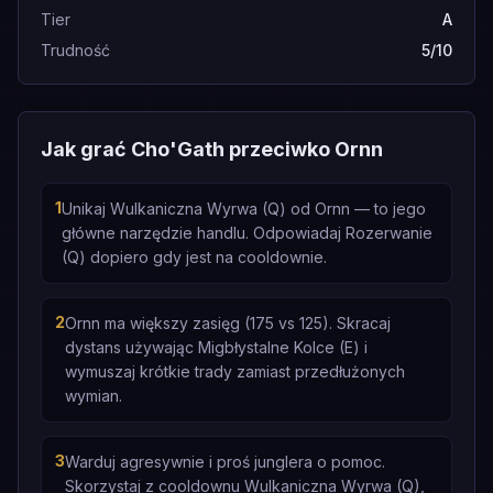
Tier
A
Trudność
5/10
Jak grać Cho'Gath przeciwko Ornn
1
Unikaj Wulkaniczna Wyrwa (Q) od Ornn — to jego
główne narzędzie handlu. Odpowiadaj Rozerwanie
(Q) dopiero gdy jest na cooldownie.
2
Ornn ma większy zasięg (175 vs 125). Skracaj
dystans używając Migbłystalne Kolce (E) i
wymuszaj krótkie trady zamiast przedłużonych
wymian.
3
Warduj agresywnie i proś junglera o pomoc.
Skorzystaj z cooldownu Wulkaniczna Wyrwa (Q),