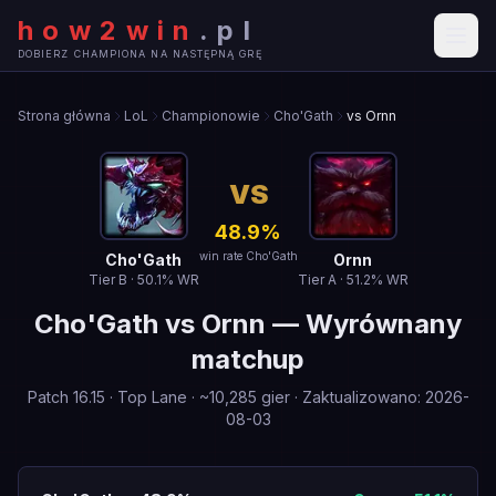
how2win
.
pl
DOBIERZ CHAMPIONA NA NASTĘPNĄ GRĘ
Strona główna
LoL
Championowie
Cho'Gath
vs Ornn
VS
48.9
%
win rate Cho'Gath
Cho'Gath
Ornn
Tier
B
·
50.1
% WR
Tier
A
·
51.2
% WR
Cho'Gath
vs
Ornn
—
Wyrównany
matchup
Patch
16.15
·
Top Lane
· ~
10,285
gier
·
Zaktualizowano
:
2026-
08-03