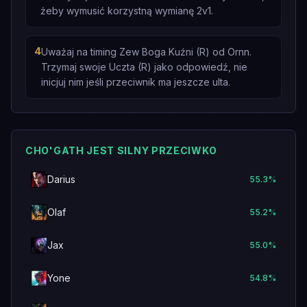
żeby wymusić korzystną wymianę 2v1.
4
Uważaj na timing Zew Boga Kuźni (R) od Ornn.
Trzymaj swoje Uczta (R) jako odpowiedź, nie
inicjuj nim jeśli przeciwnik ma jeszcze ulta.
CHO'GATH JEST SILNY PRZECIWKO
Darius
55.3
%
Olaf
55.2
%
Jax
55.0
%
Yone
54.8
%