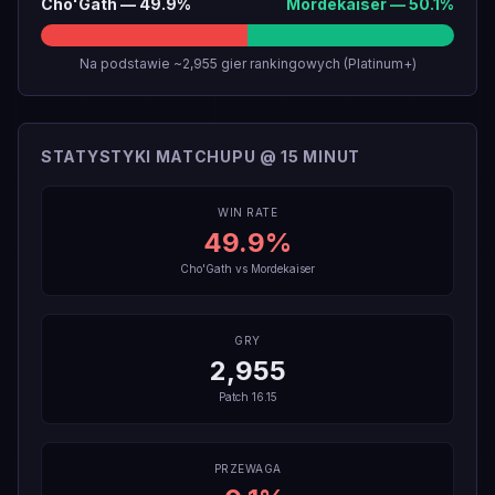
Cho'Gath
—
49.9
%
Mordekaiser
—
50.1
%
Na podstawie ~2,955 gier rankingowych (Platinum+)
STATYSTYKI MATCHUPU @ 15 MINUT
WIN RATE
49.9
%
Cho'Gath
vs
Mordekaiser
GRY
2,955
Patch
16.15
PRZEWAGA