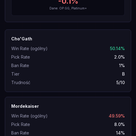
-0.1
%
Dane: OP.GG, Platinum+
Cho'Gath
Win Rate (ogólny)
50.14%
Pick Rate
2.0%
Ban Rate
1%
Tier
B
Trudność
5/10
Mordekaiser
Win Rate (ogólny)
49.59%
Pick Rate
8.0%
Ban Rate
14%