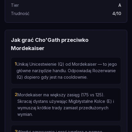
Tier
A
Trudność
4/10
Jak grać Cho'Gath przeciwko
Mordekaiser
1
Unikaj Unicestwienie (Q) od Mordekaiser — to jego
główne narzędzie handlu. Odpowiadaj Rozerwanie
(Q) dopiero gdy jest na cooldownie.
2
Mordekaiser ma większy zasięg (175 vs 125).
Skracaj dystans używając Migbłystalne Kolce (E) i
wymuszaj krótkie trady zamiast przedłużonych
wymian.
3
Warduj agresywnie i proś junglera o pomoc.