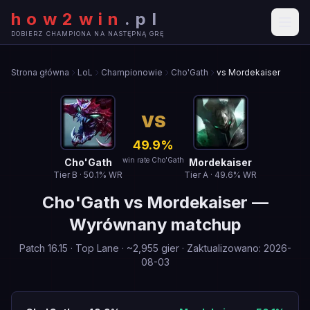
how2win
.
pl
DOBIERZ CHAMPIONA NA NASTĘPNĄ GRĘ
Strona główna
LoL
Championowie
Cho'Gath
vs Mordekaiser
VS
49.9
%
win rate Cho'Gath
Cho'Gath
Mordekaiser
Tier
B
·
50.1
% WR
Tier
A
·
49.6
% WR
Cho'Gath
vs
Mordekaiser
—
Wyrównany matchup
Patch
16.15
·
Top Lane
· ~
2,955
gier
·
Zaktualizowano
:
2026-
08-03