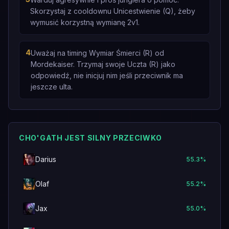
Skorzystaj z cooldownu Unicestwienie (Q), żeby
wymusić korzystną wymianę 2v1.
4
Uważaj na timing Wymiar Śmierci (R) od
Mordekaiser. Trzymaj swoje Uczta (R) jako
odpowiedź, nie inicjuj nim jeśli przeciwnik ma
jeszcze ulta.
CHO'GATH JEST SILNY PRZECIWKO
Darius
55.3
%
Olaf
55.2
%
Jax
55.0
%