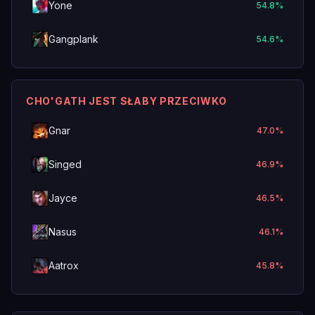
Yone
54.8
%
Gangplank
54.6
%
CHO'GATH JEST SŁABY PRZECIWKO
Gnar
47.0
%
Singed
46.9
%
Jayce
46.5
%
Nasus
46.1
%
Aatrox
45.8
%