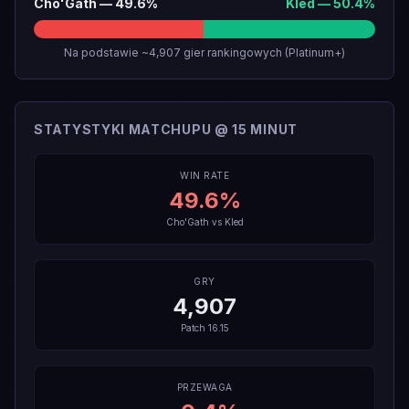
Cho'Gath
—
49.6
%
Kled
—
50.4
%
Na podstawie ~4,907 gier rankingowych (Platinum+)
STATYSTYKI MATCHUPU @ 15 MINUT
WIN RATE
49.6
%
Cho'Gath
vs
Kled
GRY
4,907
Patch
16.15
PRZEWAGA