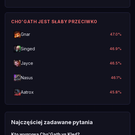
CHO'GATH JEST SŁABY PRZECIWKO
Gnar
47.0
%
Singed
46.9
%
Jayce
46.5
%
Nasus
46.1
%
Aatrox
45.8
%
Najczęściej zadawane pytania
Kto wygrywa Cho'Gath vs Kled?