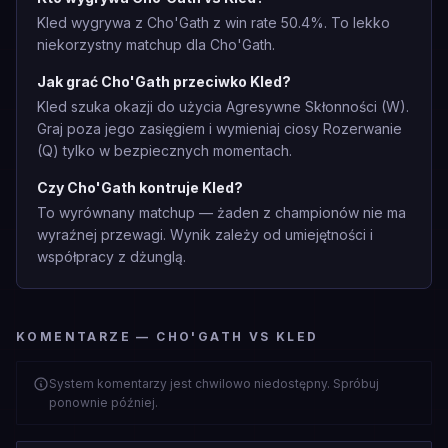
Kled wygrywa z Cho'Gath z win rate 50.4%. To lekko
niekorzystny matchup dla Cho'Gath.
Jak grać Cho'Gath przeciwko Kled?
Kled szuka okazji do użycia Agresywne Skłonności (W).
Graj poza jego zasięgiem i wymieniaj ciosy Rozerwanie
(Q) tylko w bezpiecznych momentach.
Czy Cho'Gath kontruje Kled?
To wyrównany matchup — żaden z championów nie ma
wyraźnej przewagi. Wynik zależy od umiejętności i
współpracy z dżunglą.
KOMENTARZE — CHO'GATH VS KLED
System komentarzy jest chwilowo niedostępny. Spróbuj
ponownie później.