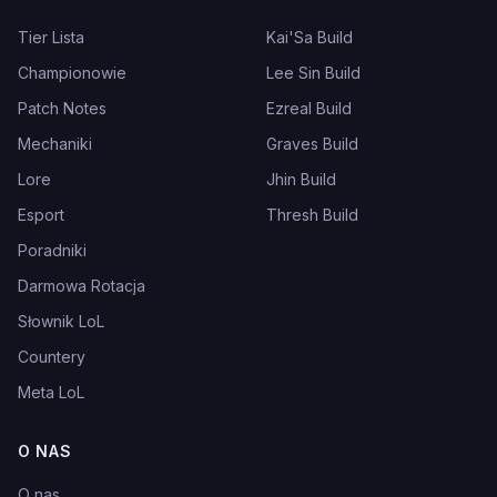
Tier Lista
Kai'Sa Build
Championowie
Lee Sin Build
Patch Notes
Ezreal Build
Mechaniki
Graves Build
Lore
Jhin Build
Esport
Thresh Build
Poradniki
Darmowa Rotacja
Słownik LoL
Countery
Meta LoL
O NAS
O nas