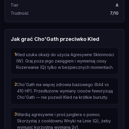
Tier
A
Trudność
7/10
Jak grać Cho'Gath przeciwko Kled
1
Kled szuka okazji do użycia Agresywne Skłonności
(W). Graj poza jego zasięgiem i wymieniaj ciosy
Rozerwanie (Q) tylko w bezpiecznych momentach.
2
Cho'Gath ma więcej zdrowia bazowego (644 vs
410 HP). Przedłużone wymiany ciosów faworyzują
Cho'Gath — nie pozwól Kled na krótkie burszty.
3
Warduj agresywnie i proś junglera o pomoc.
Skorzystaj z cooldownu Wnyki na Linie (Q), żeby
wymusić korzystną wymianę 2v1.