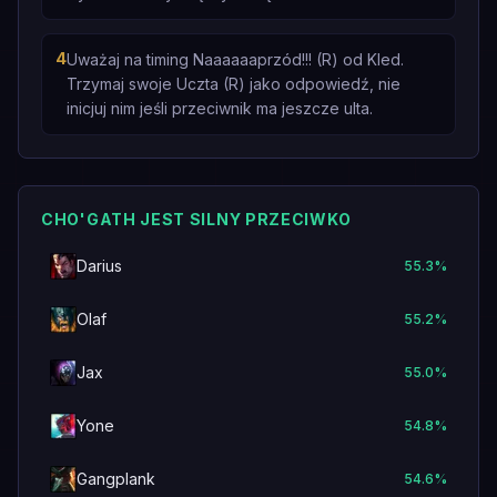
4
Uważaj na timing Naaaaaaprzód!!! (R) od Kled.
Trzymaj swoje Uczta (R) jako odpowiedź, nie
inicjuj nim jeśli przeciwnik ma jeszcze ulta.
CHO'GATH JEST SILNY PRZECIWKO
Darius
55.3
%
Olaf
55.2
%
Jax
55.0
%
Yone
54.8
%
Gangplank
54.6
%