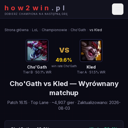
how2win
.
pl
DOBIERZ CHAMPIONA NA NASTĘPNĄ GRĘ
Strona główna
LoL
Championowie
Cho'Gath
vs Kled
VS
49.6
%
win rate Cho'Gath
Cho'Gath
Kled
Tier
B
·
50.1
% WR
Tier
A
·
51.5
% WR
Cho'Gath
vs
Kled
—
Wyrównany
matchup
Patch
16.15
·
Top Lane
· ~
4,907
gier
·
Zaktualizowano
:
2026-
08-03