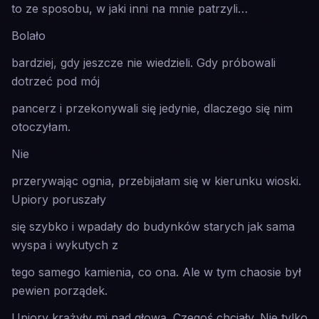
to ze sposobu, w jaki inni na mnie patrzyli…
Bolało
bardziej, gdy jeszcze nie wiedzieli. Gdy próbowali
dotrzeć pod mój
pancerz i przekonywali się jedynie, dlaczego się nim
otoczyłam.
Nie
przerywając ognia, przebijałam się w kierunku wioski.
Upiory poruszały
się szybko i wpadały do budynków starych jak sama
wyspa i wykutych z
tego samego kamienia, co ona. Ale w tym chaosie był
pewien porządek.
Upiory krążyły mi nad głową. Czegoś chciały. Nie tylko