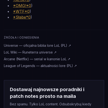
*OMG!*0
)
*WTF*0
)
*Słabe*0
)
ŹRÓDŁA I ODNIESIENIA
Universe — oficjalna biblia lore LoL (PL)
↗
LoL Wiki — Runeterra universe
↗
Arcane (Netflix) — serial w kanonie LoL
↗
League of Legends — aktualności lore (PL)
↗
Dostawaj najnowsze poradniki i
patch notes prosto na maila
Bez spamu. Tylko LoL content. Odsubskrybuj kiedy