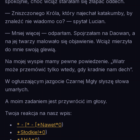
spokojnie, choć wciąż starałam się złapać oddech.
— Zniszczonego Króla, który najechał katakumby, by
znaleźć nie wiadomo co? — spytał Lucian.
— Mniej więcej — odparłam. Spojrzałam na Daowan, a
na jej twarzy malowało się objawienie. Wciąż mierzyła
do mnie swoją glewią.
Na mojej wyspie mamy pewne powiedzenie.
„Wiatr
może przemówić tylko wtedy, gdy kradnie nam dech”.
W ogłuszającym jazgocie Czarnej Mgły słyszę słowa
umarłych.
A moim zadaniem jest przywrócić im głosy.
Twoja reakcja na nasz wpis:
* - [* - [*Nawet*0
)
*Słodkie!*0
)
*AHA*0
)