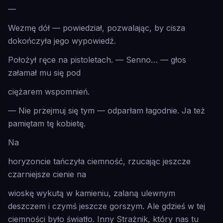
—
Wezmę dół — powiedział, pozwalając, by cisza
dokończyła jego wypowiedź.
Położył ręce na pistoletach. — Senno… — głos
załamał mu się pod
ciężarem wspomnień.
— Nie przejmuj się tym — odparłam łagodnie. Ja też
pamiętam tę kobietę.
Na
horyzoncie tańczyła ciemność, rzucając jeszcze
czarniejsze cienie na
wioskę wykutą w kamieniu, zalaną ulewnym
deszczem i czymś jeszcze
gorszym
. Ale gdzieś w tej
ciemności było światło. Inny Strażnik, który nas tu