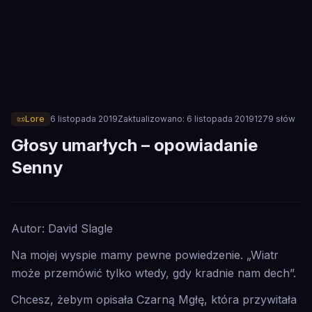
📜
Lore
6 listopada 2019
Zaktualizowano:
6 listopada 2019
1279
słów
Głosy umarłych – opowiadanie
Senny
📜
Autor: David Slagle
LORE
Na mojej wyspie mamy pewne powiedzenie.
„Wiatr
może przemówić tylko wtedy, gdy kradnie nam dech”.
Chcesz, żebym opisała Czarną Mgłę, która przywitała