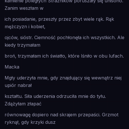
kamienie poległych Strażników poruszały się unisono.
Zanim weszłam w
ich posiadanie, przeszły przez zbyt wiele rąk. Rąk
mężczyzn i kobiet,
ojców, sióstr. Ciemność pochłonęła ich wszystkich. Ale
kiedy trzymałam
broń, trzymałam ich światło, które lśniło w obu lufach.
Macka
Mgły uderzyła mnie, gdy znajdujący się wewnątrz niej
upiór nabrał
kształtu. Siła uderzenia odrzuciła mnie do tyłu.
Zdążyłam złapać
równowagę dopiero nad skrajem przepaści. Grzmot
ryknął, gdy krzyki dusz