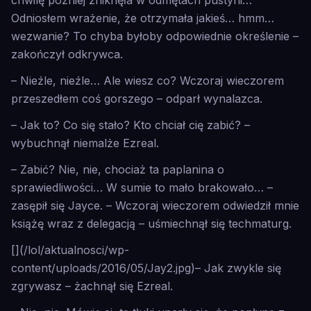
chwilę później zniknęła w odmętach pustyni…
Odniosłem wrażenie, że otrzymała jakieś… hmm…
wezwanie? To chyba byłoby odpowiednie określenie –
zakończył odkrywca.
– Nieźle, nieźle… Ale wiesz co? Wczoraj wieczorem
przeszedłem coś gorszego – odparł wynalazca.
– Jak to? Co się stało? Kto chciał cię zabić? –
wybuchnął niemalże Ezreal.
– Zabić? Nie, nie, chociaż ta paplanina o
sprawiedliwości… W sumie to mało brakowało… –
zasępił się Jayce. – Wczoraj wieczorem odwiedził mnie
książę wraz z delegacją – uśmiechnął się techmaturg.
[](/lol/aktualnosci/wp-
content/uploads/2016/05/Jay2.jpg)– Jak zwykle się
zgrywasz – żachnął się Ezreal.