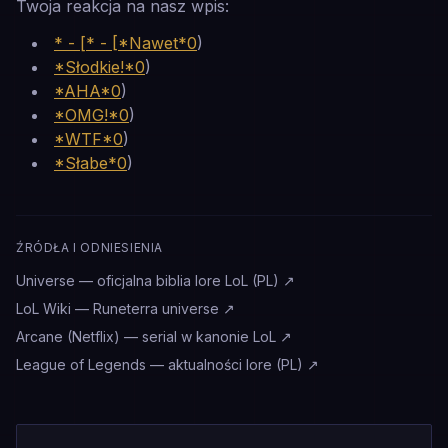
Twoja reakcja na nasz wpis:
* - [* - [*Nawet*0
)
*Słodkie!*0
)
*AHA*0
)
*OMG!*0
)
*WTF*0
)
*Słabe*0
)
ŹRÓDŁA I ODNIESIENIA
Universe — oficjalna biblia lore LoL (PL)
↗
LoL Wiki — Runeterra universe
↗
Arcane (Netflix) — serial w kanonie LoL
↗
League of Legends — aktualności lore (PL)
↗