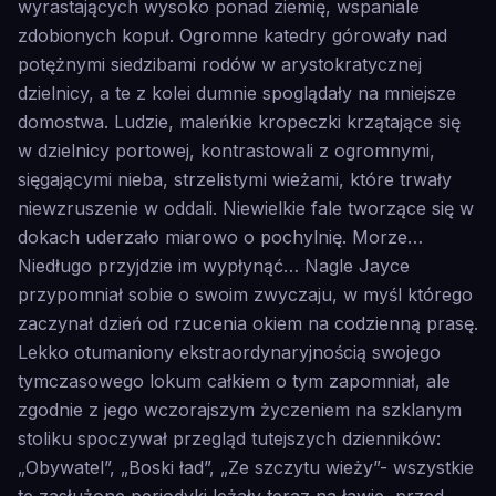
wyrastających wysoko ponad ziemię, wspaniale
zdobionych kopuł. Ogromne katedry górowały nad
potężnymi siedzibami rodów w arystokratycznej
dzielnicy, a te z kolei dumnie spoglądały na mniejsze
domostwa. Ludzie, maleńkie kropeczki krzątające się
w dzielnicy portowej, kontrastowali z ogromnymi,
sięgającymi nieba, strzelistymi wieżami, które trwały
niewzruszenie w oddali. Niewielkie fale tworzące się w
dokach uderzało miarowo o pochylnię. Morze…
Niedługo przyjdzie im wypłynąć… Nagle Jayce
przypomniał sobie o swoim zwyczaju, w myśl którego
zaczynał dzień od rzucenia okiem na codzienną prasę.
Lekko otumaniony ekstraordynaryjnością swojego
tymczasowego lokum całkiem o tym zapomniał, ale
zgodnie z jego wczorajszym życzeniem na szklanym
stoliku spoczywał przegląd tutejszych dzienników:
„Obywatel”, „Boski ład”, „Ze szczytu wieży”- wszystkie