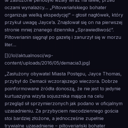
te zasłużone periodyki leżały teraz na ławie, przed
oczami wynalazcy… „Piltoveriańskiego bohater
organizuje wielką ekspedycję!” – głosił nagłówek, który
przykuł uwagę Jayce’a. Znajdował się on na pierwszej
stronie mniej znanego dziennika „Sprawiedliwość”.
Piltoverianin sięgnął po gazetę i zanurzył się w morzu
liter…
[](/lol/aktualnosci/wp-
content/uploads/2016/05/demacia3.jpg)
„Zasłużony obywatel Miasta Postępu, Jayce Thomas,
przybył do Demacii wczorajszego wieczora. Dobrze
poinformowane źródła donoszą, że nie jest to jedynie
kurtuazyjna wizyta sojusznika mająca na celu
przegląd sił sprzymierzonych jak podano w oficjalnym
uzasadnieniu. Za przybyciem niecodziennego gościa
stoi bardziej złożone, a jednocześnie zupełnie
trywialne uzasadnienie – piltoveriański bohater