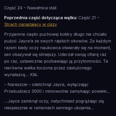
Część 24 – Nawałnica stali
Poprzednia część dotycząca wątku:
Część 21 –
Strach narastający w ciszy
Przyjemne ciepło puchowej kołdry długo nie chciało
puścić Jayce’a ze swych rajskich okowów. Za każdym
razem kiedy oczy naukowca otwierały się na moment,
sen okazywał się silniejszy. Uderzał swoją ofiarę raz
po raz, ustawicznie pozbawiając ją przytomności. Ta
nierówna walka toczona przez zasłużonego
wynalazcę…
Klik.
– Nareszcie – odetchnął Jayce, wyłączając
Przebudzacz 3000 i mimowolnie zamykając powieki…
…Jayce zamknął oczy, natychmiast pogrążając się
niespiesznie w ramionach sennego ukojenia…