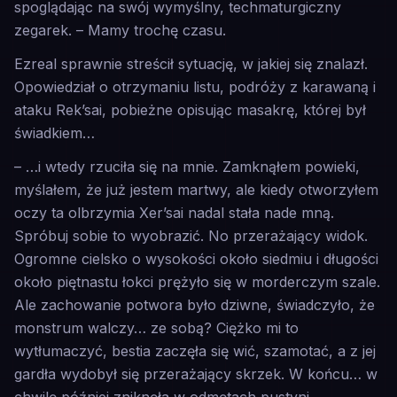
spoglądając na swój wymyślny, techmaturgiczny
zegarek. – Mamy trochę czasu.
Ezreal sprawnie streścił sytuację, w jakiej się znalazł.
Opowiedział o otrzymaniu listu, podróży z karawaną i
ataku Rek’sai, pobieżne opisując masakrę, której był
świadkiem…
– …i wtedy rzuciła się na mnie. Zamknąłem powieki,
myślałem, że już jestem martwy, ale kiedy otworzyłem
oczy ta olbrzymia Xer’sai nadal stała nade mną.
Spróbuj sobie to wyobrazić. No przerażający widok.
Ogromne cielsko o wysokości około siedmiu i długości
około piętnastu łokci prężyło się w morderczym szale.
Ale zachowanie potwora było dziwne, świadczyło, że
monstrum walczy… ze sobą? Ciężko mi to
wytłumaczyć, bestia zaczęła się wić, szamotać, a z jej
gardła wydobył się przerażający skrzek. W końcu… w