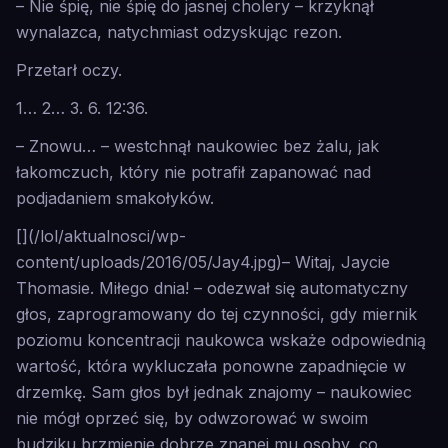
– Nie śpię, nie śpię do jasnej cholery – krzyknął
wynalazca, natychmiast odzyskując rezon.
Przetarł oczy.
1… 2… 3. 6. 12:36.
– Znowu… – westchnął naukowiec bez żalu, jak
łakomczuch, który nie potrafił zapanować nad
podjadaniem smakołyków.
[](/lol/aktualnosci/wp-
content/uploads/2016/05/Jay4.jpg)– Witaj, Jaycie
Thomasie. Miłego dnia! – odezwał się automatyczny
głos, zaprogramowany do tej czynności, gdy miernik
poziomu koncentracji naukowca wskaże odpowiednią
wartość, która wykluczała ponowne zapadnięcie w
drzemkę. Sam głos był jednak znajomy – naukowiec
nie mógł oprzeć się, by odwzorować w swoim
budziku brzmienie dobrze znanej mu osoby, co