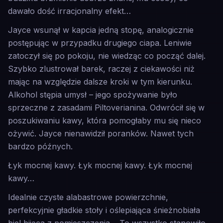
dawało dość irracjonalny efekt…
Jayce wsunął w kapcia jedną stopę, analogicznie
postępując w przypadku drugiego ciapa. Leniwie
zatoczył się po pokoju, nie wiedząc co począć dalej.
Szybko zlustrował barek, raczej z ciekawości niż
mając na względzie dalsze kroki w tym kierunku.
Alkohol stępia umysł – jego spożywanie było
sprzeczne z zasadami Piltoverianina. Odwrócił się w
poszukiwaniu kawy, która pomogłaby mu się nieco
ożywić. Jayce nienawidził poranków. Nawet tych
bardzo późnych.
Łyk mocnej kawy. Łyk mocnej kawy. Łyk mocnej
kawy…
Idealnie czyste alabastrowe powierzchnie,
perfekcyjnie gładkie stoły i oślepiająca śnieżnobiała