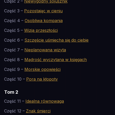
Część 2 –
Niewygodny sojusznik
Część 3 –
Pozostając w cieniu
Część 4 –
Osobliwa kompania
Część 5 –
Wizja przeszłości
Część 6 –
Szczęście uśmiecha się do ciebie
Część 7 –
Nieplanowana wizyta
Część 8 –
Mądrość wyczytana w księgach
Część 9 –
Morskie opowieści
Część 10 –
Pora na kłopoty
Tom 2
Część 11 –
Idealna równowaga
Część 12 –
Znak śmierci