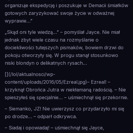
organizuje ekspedycję i poszukuje w Demacii śmiałków
gotowych zaryzykować swoje życie w odważnej
wyprawie…”
„Skąd oni tyle wiedzą…” – pomyślał Jayce. Nie miał
jednak zbyt wiele czasu na rozmyślanie o
dociekliwości tutejszych pismaków, bowiem drzwi do
pokoju otworzyły się. W progu stanął stosunkowo
niski blondyn o delikatnych rysach…
[](/lol/aktualnosci/wp-
content/uploads/2016/05/Ezreal.jpg)– Ezreal! –
krzyknął Obrońca Jutra w niekłamaną radością. – Nie
spieszyłeś się specjalnie… – uśmiechnął się przekornie.
– Siemanko, JZ! Nie uwierzysz co przydarzyło mi się
po drodze… – odparł odkrywca.
– Siadaj i opowiadaj! – uśmiechnął się Jayce,