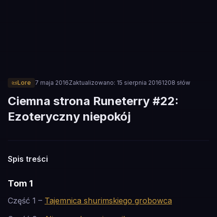
📜
Lore
7 maja 2016
Zaktualizowano:
15 sierpnia 2016
1208
słów
Ciemna strona Runeterry #22:
Ezoteryczny niepokój
📜
Spis treści
LORE
Tom 1
Część 1 –
Tajemnica shurimskiego grobowca