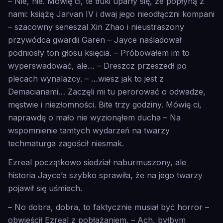
– Nie, nie. Mówię ci, te tłuki uparły się, że popłyną z
nami: książę Jarvan IV i dwaj jego nieodłączni kompani
– szacowny seneszal Xin Zhao i nieustraszony
przywódca gwardii Garen – Jayce naśladował
podniosły ton głosu księcia. – Próbowałem im to
wyperswadować, ale… – Dreszcz przeszedł po
plecach wynalazcy. – …wiesz jak to jest z
Demacianami… Zaczęli mi tu perorować o odwadze,
męstwie i niezłomności. Bite trzy godziny. Mówię ci,
naprawdę o mało nie wyzionąłem ducha – Na
wspomnienie tamtych wydarzeń na twarzy
techmaturga zagościł niesmak.
Ezreal początkowo siedział naburmuszony, ale
historia Jayce’a szybko sprawiła, że na jego twarzy
pojawił się uśmiech.
– No dobra, dobra, to faktycznie musiał być horror –
obwieścił Ezreal z pobłażaniem. – Ach, byłbym