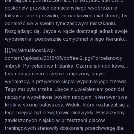
biel bijąca z pomieszczenia… To wszystko stanowiło
doskonały przykład demaciańskiego wyobrażenia
luksusu, lecz sprawiało, że naukowiec miał kłopot, by
odnaleźć się w swoim tymczasowym mieszkaniu.
Rozglądając się, Jayce w kącie dostrzegł jednak swoje
wybawienie i pospiesznie czmychnął w jego kierunku.
[](/lol/aktualnosci/wp-
content/uploads/2016/05/coffee-2.jpg)Porcelanowy
imbryk. Porcelanowa filiżanka. Czarna jak noc kawa…
Łyk napoju nieco orzeźwił zmęczony umysł
wynalazcy, a przyjemne ciepło wypełniło jego trzewia.
Tego mu było trzeba. Jayce z uwielbieniem podniósł
naczynie wypełnione boskim napojem i skierował swe
kroki w stronę balustrady. Widok, który roztaczał się z
tego miejsca był niewątpliwie niezwykły. Płaszczyzny
zawieszonych niejako w przestrzeni placów
treningowych stanowiły doskonałą przeciwwagę dla