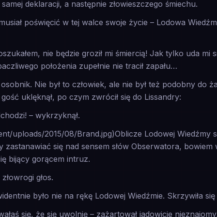
 samej deklaracji, a następnie złowieszczego śmiechu.
 musiał poświęcić w tej walce swoje życie – Lodowa Wiedźm
 oszukałem, nie będzie groził mi śmiercią! Jak tylko uda mi 
aczliwego położenia zupełnie nie tracił zapału…
osobnik. Nie był to człowiek, ale nie był też podobny do
 gość uklęknął, po czym zwrócił się do Lissandry:
chodzi! – wykrzyknął.
tent/uploads/2015/08/Brand.jpg)Oblicze Lodowej Wiedźmy s
 by zastanawiać się nad sensem słów Obserwatora, bowiem 
się bijący gorącem intruz.
ę złowrogi głos.
ewidentnie było nie na rękę Lodowej Wiedźmie. Skrzywiła si
ewałaś się, że się uwolnię – zażartował jadowicie nieznajom