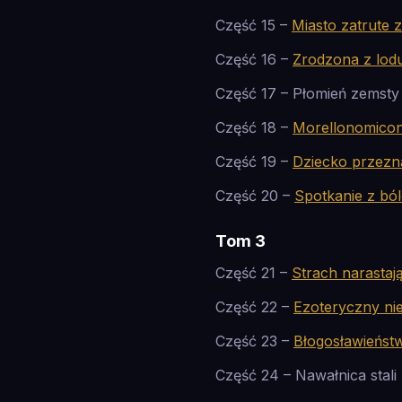
Część 15 –
Miasto zatrute 
Część 16 –
Zrodzona z lod
Część 17 – Płomień zemsty
Część 18 –
Morellonomico
Część 19 –
Dziecko przezn
Część 20 –
Spotkanie z bó
Tom 3
Część 21 –
Strach narastaj
Część 22 –
Ezoteryczny ni
Część 23 –
Błogosławieńst
Część 24 – Nawałnica stali