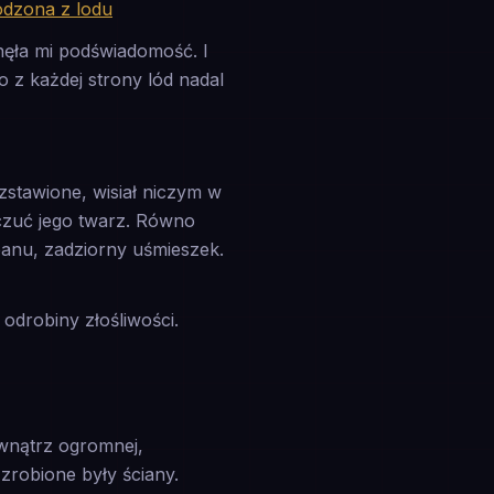
odzona z lodu
pnęła mi podświadomość. I
 z każdej strony lód nadal
zstawione, wisiał niczym w
czuć jego twarz. Równo
banu, zadziorny uśmieszek.
odrobiny złośliwości.
wnątrz ogromnej,
zrobione były ściany.