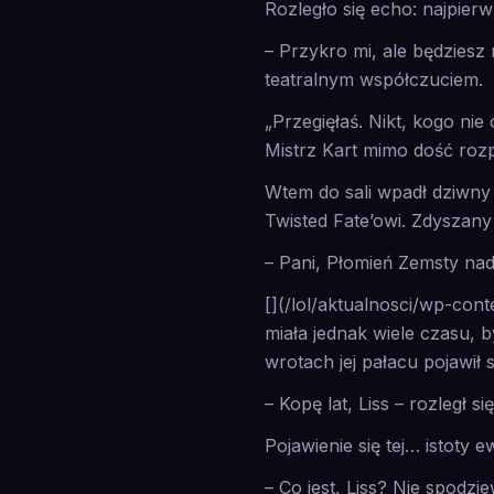
Rozległo się echo: najpierw
– Przykro mi, ale będziesz
teatralnym współczuciem.
„Przegięłaś. Nikt, kogo nie
Mistrz Kart mimo dość rozp
Wtem do sali wpadł dziwny 
Twisted Fate’owi. Zdyszany
– Pani, Płomień Zemsty nad
[](/lol/aktualnosci/wp-con
miała jednak wiele czasu,
wrotach jej pałacu pojawił 
– Kopę lat, Liss – rozległ si
Pojawienie się tej… istoty 
– Co jest, Liss? Nie spodzi