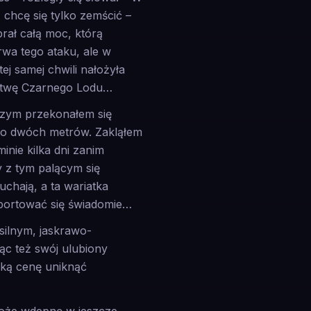
 chcę się tylko zemścić –
brał całą moc, którą
rwa tego ataku, ale w
tej samej chwili nałożyła
arstwę Czarnego Lodu…
 czym przekonałem się
oło dwóch metrów. Zakląłem
nie kilka dni zanim
 z tym palącym się
uchają, a ta wariatka
eportować się świadomie…
silnym, jaskrawo-
ąc też swój ulubiony
elką cenę uniknąć