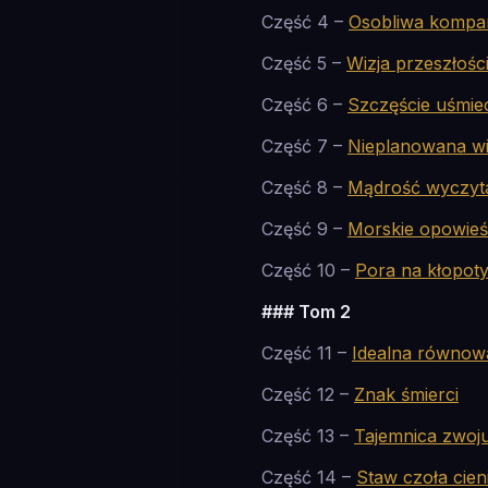
Część 4 –
Osobliwa kompa
Część 5 –
Wizja przeszłośc
Część 6 –
Szczęście uśmiec
Część 7 –
Nieplanowana wi
Część 8 –
Mądrość wyczyt
Część 9 –
Morskie opowieś
Część 10 –
Pora na kłopot
### Tom 2
Część 11 –
Idealna równow
Część 12 –
Znak śmierci
Część 13 –
Tajemnica zwoj
Część 14 –
Staw czoła cie