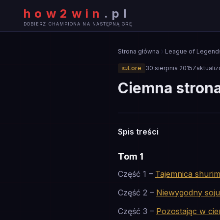
how2win
.
pl
DOBIERZ CHAMPIONA NA NASTĘPNĄ GRĘ
Strona główna
League of Legend
📜
Lore
30 sierpnia 2015
Zaktuali
Ciemna strona
📜
Spis treści
LORE
Tom 1
Część 1 –
Tajemnica shuri
Część 2 –
Niewygodny soju
Część 3 –
Pozostając w cie