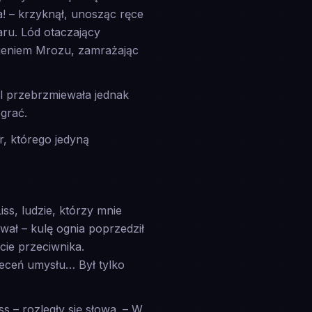
! – krzyknął, unosząc ręce
laru. Lód otaczający
cieniem Mrozu, zamrażając
dal przebrzmiewała jednak
grać.
, którego jedyną
ss, ludzie, którzy mnie
wał – kulę ognia poprzedził
ie przeciwnika.
leceń umysłu… Był tylko
ss – rozległy się słowa. – W