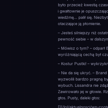
było przecież kwestią cza
i gwałtownie je opuszczając.
wiedźmę… palił się. Niezby
otaczające ją płomienie.
– Jesteś silniejszy niż ost
pewność siebie – w dalszym
– Mówisz o tym? – odparł 
wyróżniającą cechą był c
– Kostur Pustki! – wykrzy
– Nie da się ukryć. – Brand
wyzwolili bardzo pragną by
wybuch. Lissandra nie zdą
Zawirowało jej w głowie. R
głos. Pusty, daleki głos:
[](/lol/aktualnosci/wp-cont