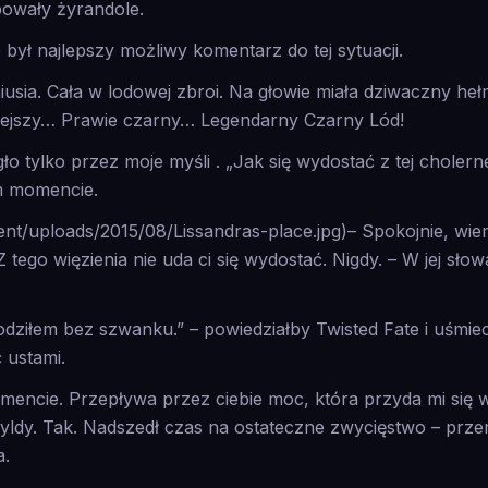
ępowały żyrandole.
 był najlepszy możliwy komentarz do tej sytuacji.
usia. Cała w lodowej zbroi. Na głowie miała dziwaczny hełm
mniejszy… Prawie czarny… Legendarny Czarny Lód!
gło tylko przez moje myśli . „Jak się wydostać z tej cholern
m momencie.
tent/uploads/2015/08/Lissandras-place.jpg)– Spokojnie, wie
Z tego więzienia nie uda ci się wydostać. Nigdy. – W jej sło
dziłem bez szwanku.” – powiedziałby Twisted Fate i uśmie
 ustami.
mencie. Przepływa przez ciebie moc, która przyda mi się w
ryldy. Tak. Nadszedł czas na ostateczne zwycięstwo – prz
a.