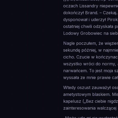
oczach Lissandry niepewnie
dokończył Brand. – Czekaj… 
dysponował i uderzył Pirokl
ostatniej chwili odzyskała 
Lodowy Grobowiec na siebi
Nagle poczułem, że więzien
sekundę później, w najmni
cicho. Czucie w kończynach
wszystko wróci do normy, 
narwańcem. To jest moja sz
wyssała ze mnie prawie ca
Wtedy oszust zauważył oso
ametystowym blaskiem. Mis
kapelusz („Bez ciebie nigdz
zainteresowania walczącej 