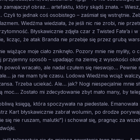
 zamajaczył obraz… artefaktu, który skądś znała. – Wiesz,
Czyli to jednak coś osobistego – zaśmiał się wstrętnie. Ze
azmem. Wiedźma wiedziała, że jeśli nic nie zrobi, nie przet
przytomność. Błyskawicznie zdjęła czar z Twisted Fate’a i w 
e, licząc, że atak Branda nie przebije się przez grubą w
ie wiążące moje ciało zniknęło. Pozory mnie nie myliły, o
ej przyjemny sposób – upadając na ziemię z wysokości ok
 powoli wracało, ale nadal czułem się nieswojo… Pewnie mi
ale… ja nie mam tyle czasu. Lodowa Wiedźma wciąż walczy
ansa. Trzeba uciekać. Ale… jak? Nogi niespecjalnie mnie sł
łą moc… Zostało mi zdecydowanie zbyt mało many, by tel
bliwą księgą, która spoczywała na piedestale. Emanowała 
trz Kart błyskawicznie zabrał wolumin, po drodze porywaj
ie się nie ruszam, malutki”) i schował się, pragnąc za wsz
dwójki.