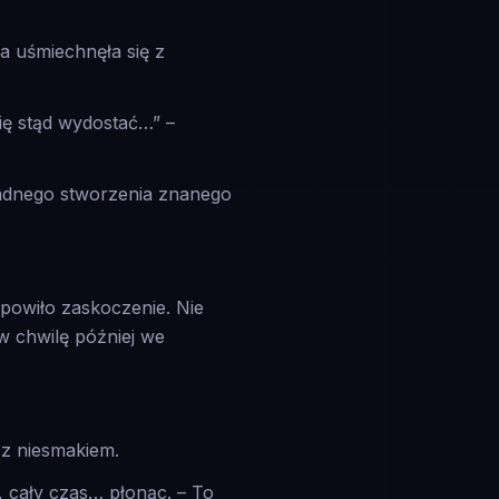
a uśmiechnęła się z
się stąd wydostać…” –
 żadnego stworzenia znanego
powiło zaskoczenie. Nie
w chwilę później we
ę z niesmakiem.
y, cały czas… płonąc. – To