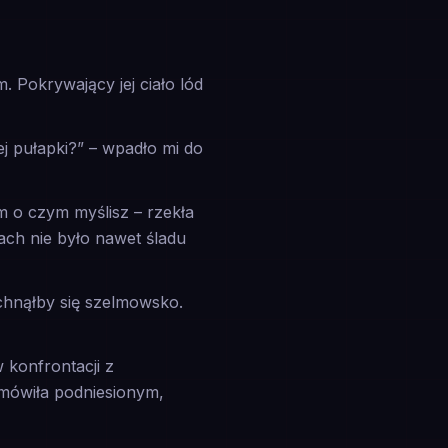
. Pokrywający jej ciało lód
ej pułapki?” – wpadło mi do
m o czym myślisz – rzekła
wach nie było nawet śladu
chnąłby się szelmowsko.
 konfrontacji z
emówiła podniesionym,