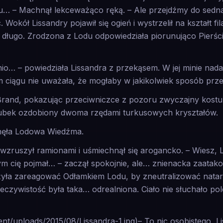
su… – Machnął lekceważąco ręką. – Ale przejdźmy do sedna
 Wokół Lissandry pojawił się ogień i wystrzelił na kształt fi
t długo. Zrodzona z Lodu odpowiedziała piorunująco Pierś
atnio… – powiedziała Lissandra z przekąsem. W jej minie na
 ciągu nie uważała, że mogłaby w jakikolwiek sposób prze
Brand, pokazując przeciwniczce z pozoru zwyczajny kostur
zubek ozdobiony dwoma rzędami turkusowych kryształów.
knęła Lodowa Wiedźma.
 wzruszył ramionami i uśmiechnął się arogancko. – Wiesz, Li
m cię pojmał… – zaczął spokojnie, ale… znienacka zaatako
żyła zareagować Odłamkiem Lodu, by zneutralizować natarc
zeczywistość była taka… odrealniona. Ciało nie słuchało po
ent/uploads/2015/08/Lissandra-1.jpg)– To nic osobistego, Li