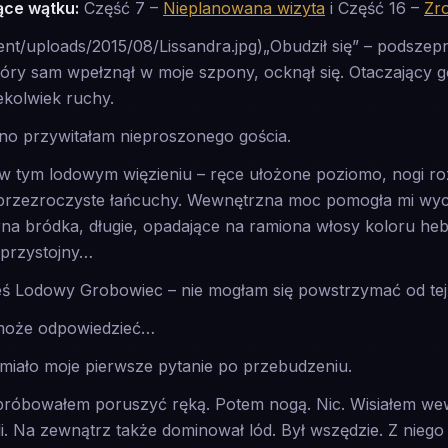
ące wątku:
Część 7 –
Nieplanowana wizyta
i Część 16 –
Zr
tent/uploads/2015/08/Lissandra.jpg)„Obudził się” – podsze
tóry sam wpełznął w moje szpony, ocknął się. Otaczający go
ekolwiek ruchy.
dno przywitałam nieproszonego gościa.
 w tym lodowym więzieniu – ręce ułożone poziomo, nogi ro
 przezroczyste łańcuchy. Wewnętrzna moc pomogła mi wy
na bródka, długie, opadające na ramiona włosy koloru he
 przystojny…
eś Lodowy Grobowiec – nie mogłam się powstrzymać od tej 
 może odpowiedzieć…
rzmiało moje pierwsze pytanie po przebudzeniu.
Spróbowałem poruszyć ręką. Potem nogą. Nic. Wisiałem we
li. Na zewnątrz także dominował lód. Był wszędzie. Z niego 