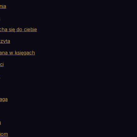
nia
i
ha się do ciebie
zyta
ana w księgach
ci
y
aga
u
niom