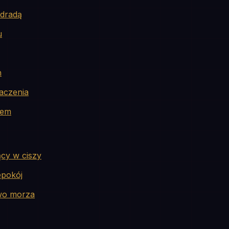
zdradą
u
n
aczenia
lem
ący w ciszy
epokój
wo morza