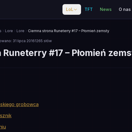
LoL
TFT
News
O nas
s
Lore
Lore
Ciemna strona Runeterry #17 – Płomień zemsty
zowano:
31 lipca 2016
1265
słów
 Runeterry #17 – Płomień zems
mskiego grobowca
sznik
niu