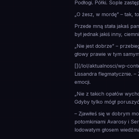
Podłogi. Półki. Sople zast
„O żesz, w mordę” – tak, to
Przede mną stała jakaś pani
był jednak jakiś inny, cie
„Nie jest dobrze” – przebie
głowy prawie w tym samy
[](/lol/aktualnosci/wp-con
Lissandra flegmatycznie. – 
emocji.
„Nie z takich opałów wycho
Gdyby tylko mógł poruszyć
– Zjawiłeś się w dobrym mo
potomkiniami Avarosy i Se
lodowatym głosem wiedźm