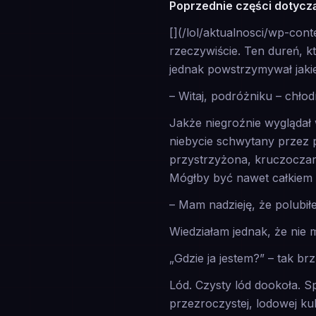
Poprzednie części dotycz
[](/lol/aktualnosci/wp-con
rzeczywiście. Ten dureń, k
jednak powstrzymywał jaki
– Witaj, podróżniku – chło
Jakże niegroźnie wyglądał
niebycie schwytany przez
przystrzyżona, kruczoczar
Mógłby być nawet całkiem
– Mam nadzieję, że polubił
Wiedziałam jednak, że nie
„Gdzie ja jestem?” – tak b
Lód. Czysty lód dookoła. 
przezroczystej, lodowej ku