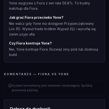
Yone wygrywa z Fiora z win rate 56.8%. To trudny
matchup dla Fiora.
Jak grać Fiora przeciwko Yone?
Nie walcz gdy Yone ma dostępne Przypieczętowany
Los (R). Wymuś trade krótkim Wypad (Q) i wycofaj się
zanim użyje ulta.
Czy Fiora kontruje Yone?
Nie, Yone kontruje Fiora. Rozważ inny pick lub dostosuj
build.
KOMENTARZE — FIORA VS YONE
System komentarzy jest chwilowo niedostępny. Spróbuj
ponownie później.
Dołącz do dyskusji