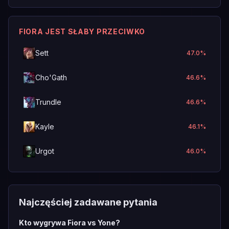
FIORA JEST SŁABY PRZECIWKO
Sett
47.0
%
Cho'Gath
46.6
%
Trundle
46.6
%
Kayle
46.1
%
Urgot
46.0
%
Najczęściej zadawane pytania
Kto wygrywa Fiora vs Yone?