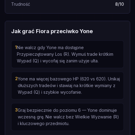
Trudność
8/10
Jak grać Fiora przeciwko Yone
1
Nie walcz gdy Yone ma dostępne
Przypieczętowany Los (R). Wymuś trade krótkim
Wypad (Q) i wycofaj się zanim użyje ulta.
2
Yone ma więcej bazowego HP (620 vs 620). Unikaj
dłuższych tradeów i stawiaj na krótkie wymiany z
Wypad (Q) i szybkie wycofanie.
3
Graj bezpiecznie do poziomu 6 — Yone dominuje
wczesną grę. Nie walcz bez Wielkie Wyzwanie (R)
i kluczowego przedmiotu.