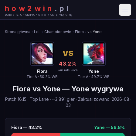
how2win
.
pl
DOBIERZ CHAMPIONA NA NASTĘPNĄ GRĘ
Strona główna
LoL
Championowie
Fiora
vs Yone
VS
43.2
%
win rate Fiora
Fiora
Yone
Tier
A
·
50.2
% WR
Tier
A
·
49.7
% WR
Fiora
vs
Yone
—
Yone wygrywa
Patch
16.15
·
Top Lane
· ~
3,891
gier
·
Zaktualizowano
:
2026-08-
03
Fiora
—
43.2
%
Yone
—
56.8
%