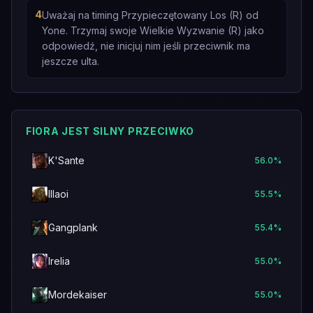
4
Uważaj na timing Przypieczętowany Los (R) od
Yone. Trzymaj swoje Wielkie Wyzwanie (R) jako
odpowiedź, nie inicjuj nim jeśli przeciwnik ma
jeszcze ulta.
FIORA JEST SILNY PRZECIWKO
K'Sante
56.0
%
Illaoi
55.5
%
Gangplank
55.4
%
Irelia
55.0
%
Mordekaiser
55.0
%